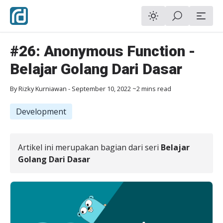
#26: Anonymous Function -
Belajar Golang Dari Dasar
By
Rizky Kurniawan
-
September 10, 2022
~2 mins read
Development
Artikel ini merupakan bagian dari seri
Belajar
Golang Dari Dasar