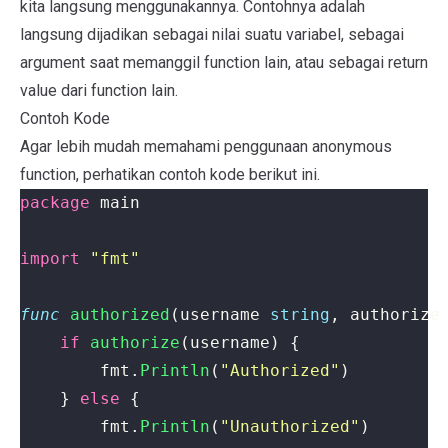
kita langsung menggunakannya. Contohnya adalah
langsung dijadikan sebagai nilai suatu variabel, sebagai
argument saat memanggil function lain, atau sebagai return
value dari function lain.
Contoh Kode
Agar lebih mudah memahami penggunaan anonymous
function, perhatikan contoh kode berikut ini.
package
main
import
"fmt"
func
authorized
(
username
string
,
authorize
if
authorize
(
username
)
{
fmt
.
Println
(
"Authorized"
)
}
else
{
fmt
.
Println
(
"Unauthorized"
)