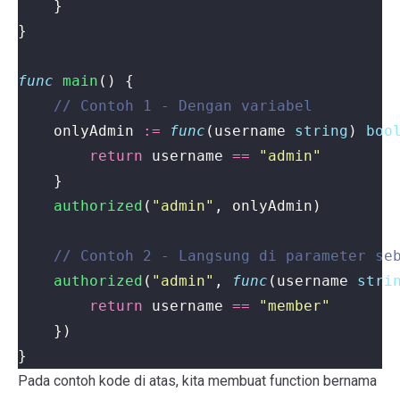
}
}
func
main
()
{
onlyAdmin
:=
func
(
username
string
)
boo
return
username
==
"admin"
}
authorized
(
"admin"
,
onlyAdmin
)
authorized
(
"admin"
,
func
(
username
stri
return
username
==
"member"
})
}
Pada contoh kode di atas, kita membuat function bernama