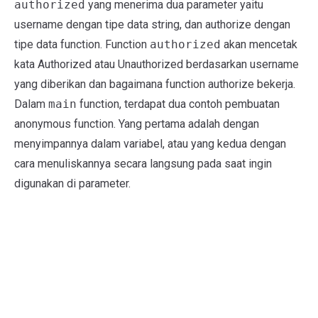
authorized
yang menerima dua parameter yaitu
username dengan tipe data string, dan authorize dengan
tipe data function. Function
authorized
akan mencetak
kata Authorized atau Unauthorized berdasarkan username
yang diberikan dan bagaimana function authorize bekerja.
Dalam
main
function, terdapat dua contoh pembuatan
anonymous function. Yang pertama adalah dengan
menyimpannya dalam variabel, atau yang kedua dengan
cara menuliskannya secara langsung pada saat ingin
digunakan di parameter.