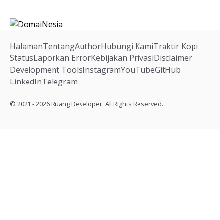
Halaman
Tentang
Author
Hubungi Kami
Traktir Kopi
Status
Laporkan Error
Kebijakan Privasi
Disclaimer
Development Tools
Instagram
YouTube
GitHub
LinkedIn
Telegram
© 2021 - 2026 Ruang Developer. All Rights Reserved.