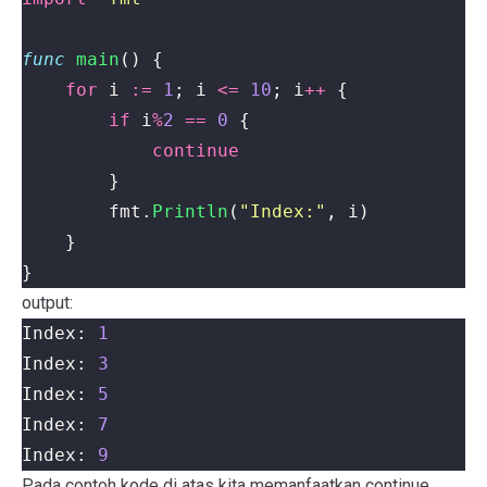
func
main
()
{
for
i
:=
1
;
i
<=
10
;
i
++
{
if
i
%
2
==
0
{
continue
}
fmt
.
Println
(
"Index:"
,
i
)
}
}
output:
Index: 
1
Index: 
3
Index: 
5
Index: 
7
Index: 
9
Pada contoh kode di atas kita memanfaatkan continue