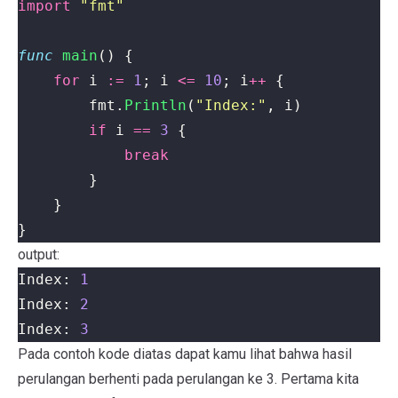
import
"fmt"
func
main
()
{
for
i
:=
1
;
i
<=
10
;
i
++
{
fmt
.
Println
(
"Index:"
,
i
)
if
i
==
3
{
break
}
}
}
output:
Index: 
1
Index: 
2
Index: 
3
Pada contoh kode diatas dapat kamu lihat bahwa hasil
perulangan berhenti pada perulangan ke 3. Pertama kita