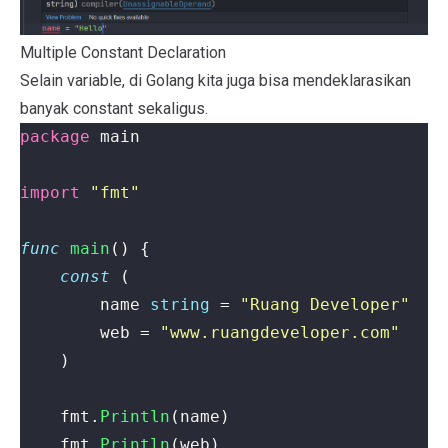
Multiple Constant Declaration
Selain variable, di Golang kita juga bisa mendeklarasikan
banyak constant sekaligus.
package
main
import
"fmt"
func
main
()
{
const
(
name
string
=
"Ruang Developer"
web
=
"www.ruangdeveloper.com"
)
fmt
.
Println
(
name
)
fmt
.
Println
(
web
)