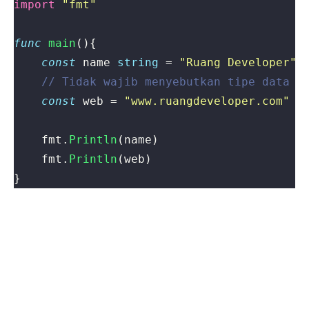
import
"fmt"
func
main
(){
const
name
string
=
"Ruang Developer"
const
web
=
"www.ruangdeveloper.com"
fmt
.
Println
(
name
)
fmt
.
Println
(
web
)
}