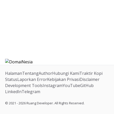
Halaman
Tentang
Author
Hubungi Kami
Traktir Kopi
Status
Laporkan Error
Kebijakan Privasi
Disclaimer
Development Tools
Instagram
YouTube
GitHub
LinkedIn
Telegram
© 2021 - 2026 Ruang Developer. All Rights Reserved.