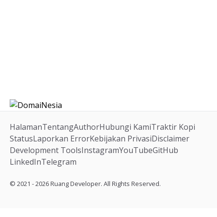
Halaman
Tentang
Author
Hubungi Kami
Traktir Kopi
Status
Laporkan Error
Kebijakan Privasi
Disclaimer
Development Tools
Instagram
YouTube
GitHub
LinkedIn
Telegram
© 2021 - 2026 Ruang Developer. All Rights Reserved.