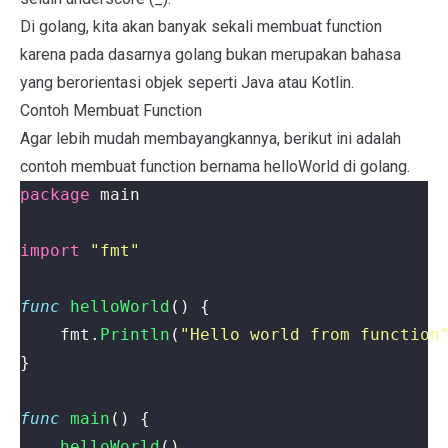
Di golang, kita akan banyak sekali membuat function
karena pada dasarnya golang bukan merupakan bahasa
yang berorientasi objek seperti Java atau Kotlin.
Contoh Membuat Function
Agar lebih mudah membayangkannya, berikut ini adalah
contoh membuat function bernama helloWorld di golang.
package
main
import
"fmt"
func
helloWorld
()
{
fmt
.
Println
(
"Hello world from function
}
func
main
()
{
helloWorld
()