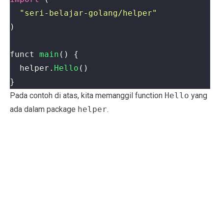
"seri-belajar-golang/helper"
)
funct
main
()
{
helper
.
Hello
()
}
Pada contoh di atas, kita memanggil function
Hello
yang
ada dalam package
helper
.