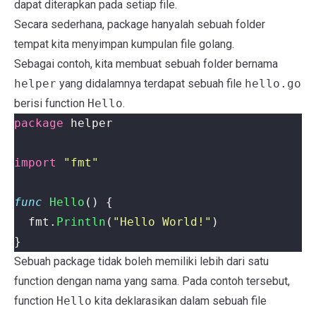
dapat diterapkan pada setiap file.
Secara sederhana, package hanyalah sebuah folder
tempat kita menyimpan kumpulan file golang.
Sebagai contoh, kita membuat sebuah folder bernama
helper
yang didalamnya terdapat sebuah file
hello.go
berisi function
Hello
.
package
helper
import
"fmt"
func
Hello
()
{
fmt
.
Println
(
"Hello World!"
)
}
Sebuah package tidak boleh memiliki lebih dari satu
function dengan nama yang sama. Pada contoh tersebut,
function
Hello
kita deklarasikan dalam sebuah file