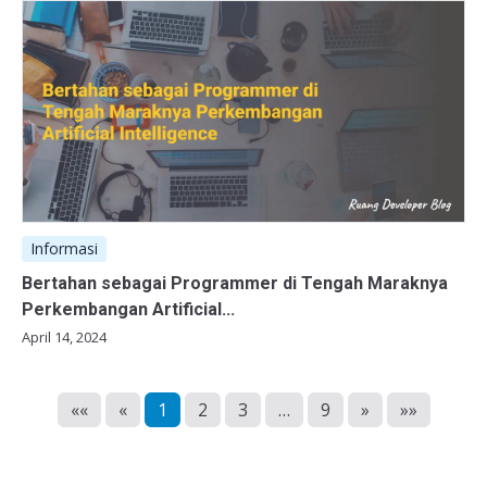
Informasi
Bertahan sebagai Programmer di Tengah Maraknya
Perkembangan Artificial...
April 14, 2024
««
«
1
2
3
…
9
»
»»